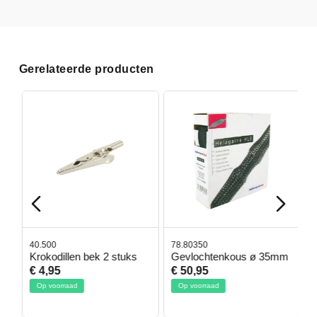
Gerelateerde producten
40.500
78.80350
4
Krokodillen bek 2 stuks
Gevlochtenkous ø 35mm
B
D
€ 4,95
€ 50,95
€
Op voorraad
Op voorraad