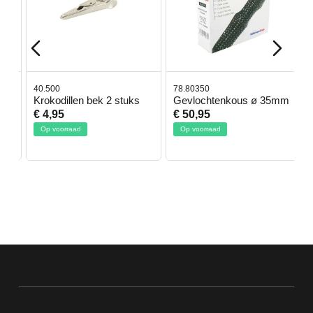
40.500
78.80350
4
Krokodillen bek 2 stuks
Gevlochtenkous ø 35mm
B
D
€ 4,95
€ 50,95
Op voorraad
Op voorraad