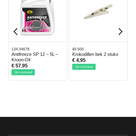
134.34678
40.500
7
-
Antifreeze SP 12 – 5L –
Krokodillen bek 2 stuks
G
Kroon-Oil
€ 4,95
€
€ 57,95
Op voorraad
Op voorraad