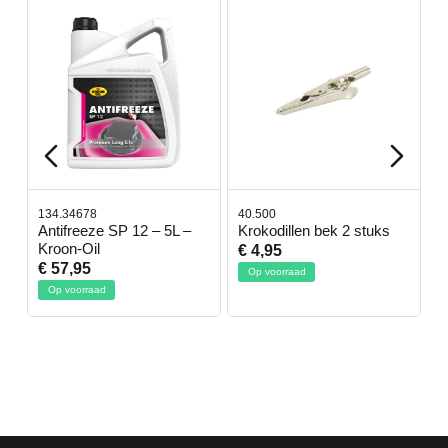
134.34678
40.500
7
-
Antifreeze SP 12 – 5L –
Krokodillen bek 2 stuks
G
Kroon-Oil
€ 4,95
€
€ 57,95
Op voorraad
Op voorraad