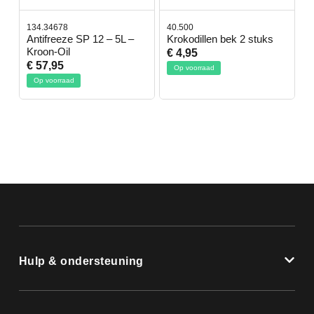
134.34678
40.500
7
-
Antifreeze SP 12 – 5L –
Krokodillen bek 2 stuks
G
Kroon-Oil
€ 4,95
€
€ 57,95
Op voorraad
Op voorraad
Hulp & ondersteuning