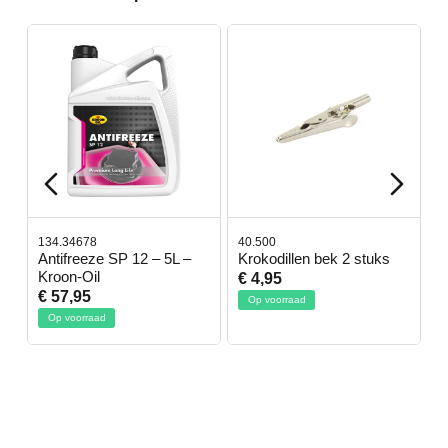
134.34678
40.500
7
-
Antifreeze SP 12 – 5L –
Krokodillen bek 2 stuks
G
Kroon-Oil
€ 4,95
€
€ 57,95
Op voorraad
Op voorraad