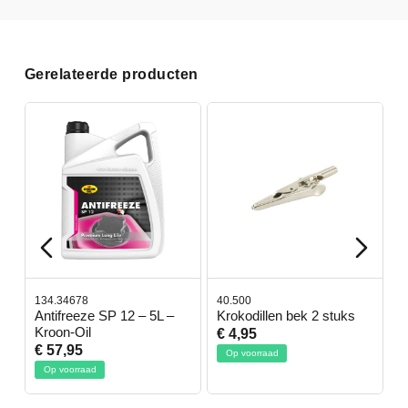
Gerelateerde producten
134.34678
40.500
7
-
Antifreeze SP 12 – 5L –
Krokodillen bek 2 stuks
G
Kroon-Oil
€ 4,95
€
€ 57,95
Op voorraad
Op voorraad