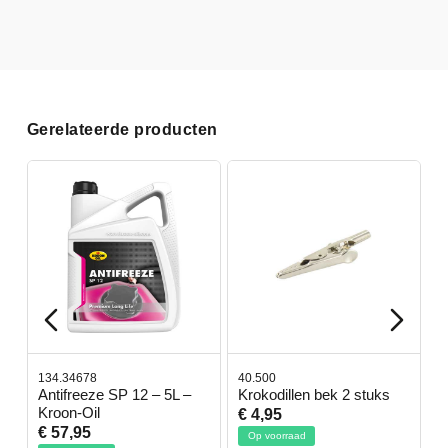
Gerelateerde producten
134.34678
40.500
7
-
Antifreeze SP 12 – 5L –
Krokodillen bek 2 stuks
G
Kroon-Oil
€ 4,95
€
€ 57,95
Op voorraad