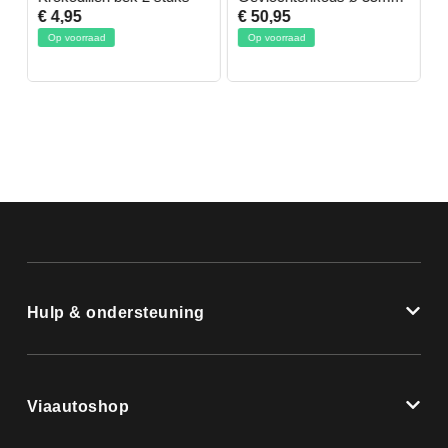
D
€ 4,95
€ 50,95
€
Op voorraad
Op voorraad
Hulp & ondersteuning
Viaautoshop