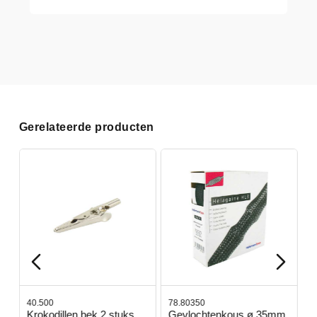
Gerelateerde producten
40.500
78.80350
4
Krokodillen bek 2 stuks
Gevlochtenkous ø 35mm
B