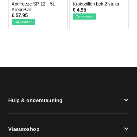
-
Antifreeze SP 12 – 5L –
Krokodillen bek 2 stuks
G
Kroon-Oil
€ 4,95
€
€ 57,95
Op voorraad
Op voorraad
Hulp & ondersteuning
Viaautoshop