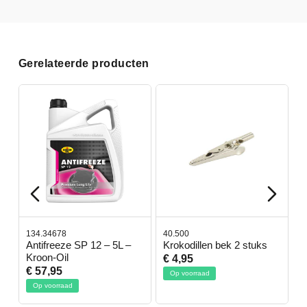
Gerelateerde producten
134.34678
40.500
78
-
Antifreeze SP 12 – 5L –
Krokodillen bek 2 stuks
G
Kroon-Oil
€ 4,95
€
€ 57,95
Op voorraad
O
Op voorraad