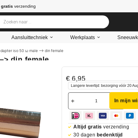
 gratis
verzending
Aansluittechniek
Werkplaats
Sneeuwke
adapter iso 50 ω male –> din female
–> din female
€
6,95
Langere levertijd: bezorging vóór 20 Au
In mijn w
Altijd gratis
verzending
30 dagen
bedenktijd