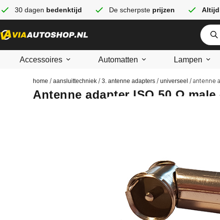
30 dagen
bedenktijd
De scherpste
prijzen
Altijd
Accessoires
Automatten
Lampen
/
/
/
/ antenne 
home
aansluittechniek
3. antenne adapters
universeel
Antenne adapter ISO 50 Ω male 