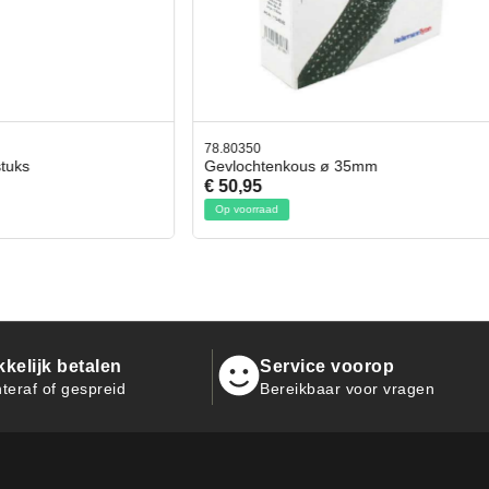
0
42.59551
htenkous ø 35mm
Bit- en Doppenset 19 Delig Inc
5
€ 19,95
raad
Op voorraad
kelijk betalen
Service voorop
teraf of gespreid
Bereikbaar voor vragen