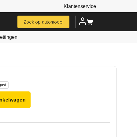
Klantenservice
Zoek op automodel
ttingen
gust
inkelwagen