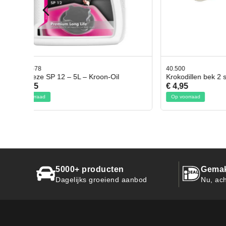
40.500
78.8035
l
Krokodillen bek 2 stuks
Gevloc
€ 4,95
€ 50,9
Op voorraad
Op voor
5000+ producten
Gemak
Dagelijks groeiend aanbod
Nu, ach