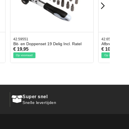
42.65998
l. Ratel
Afbreekmes 2 stuks
€ 10,95
Op voorraad
Super snel
Snelle levertijden