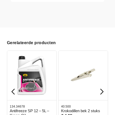
Gerelateerde producten
134.34678
40.500
7
-
Antifreeze SP 12 – 5L –
Krokodillen bek 2 stuks
G