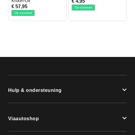
Kroon-Oil
€ 4,95
€
€ 57,95
Op voorraad
Op voorraad
Hulp & ondersteuning
Viaautoshop