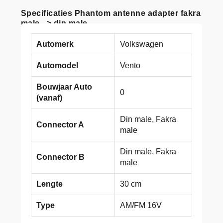
Specificaties Phantom antenne adapter fakra
male –> din male
Automerk
Volkswagen
Automodel
Vento
Bouwjaar Auto
0
(vanaf)
Din male, Fakra
Connector A
male
Din male, Fakra
Connector B
male
Lengte
30 cm
Type
AM/FM 16V