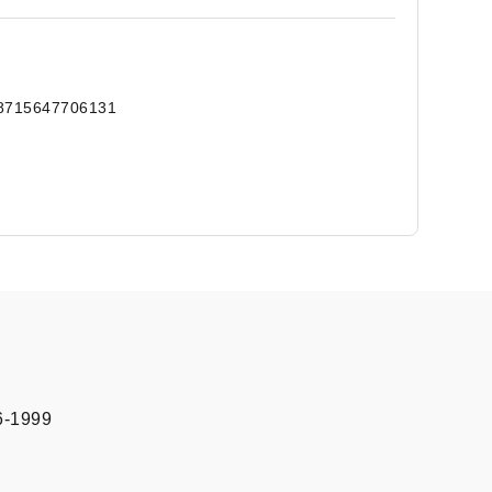
8715647706131
6-1999