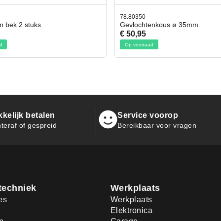
0
42.59551
htenkous ø 35mm
Bit- en Doppenset 19 Delig Inc
5
€ 19,95
raad
Op voorraad
kelijk betalen
Service voorop
teraf of gespreid
Bereikbaar voor vragen
techniek
Werkplaats
es
Werkplaats
Elektronica