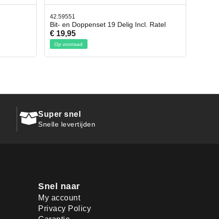
42.65998
l. Ratel
Afbreekmes 2 stuks
€ 10,95
Op voorraad
Super snel
Snelle levertijden
Snel naar
My account
Privacy Policy