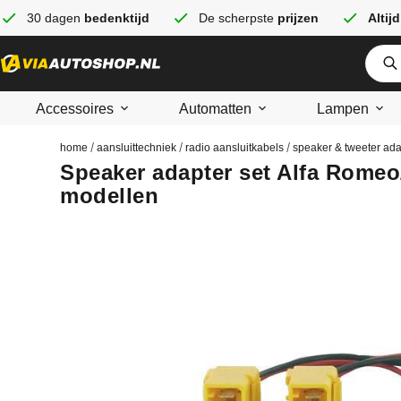
30 dagen
bedenktijd
De scherpste
prijzen
Altijd
Accessoires
Automatten
Lampen
/
/
/
home
aansluittechniek
radio aansluitkabels
speaker & tweeter ada
Speaker adapter set Alfa Romeo/
modellen