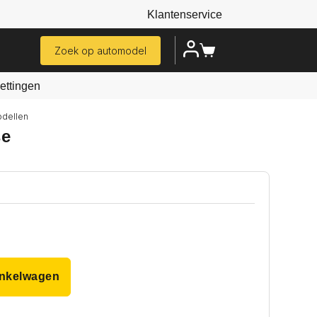
Klantenservice
Zoek op automodel
ttingen
odellen
se
inkelwagen