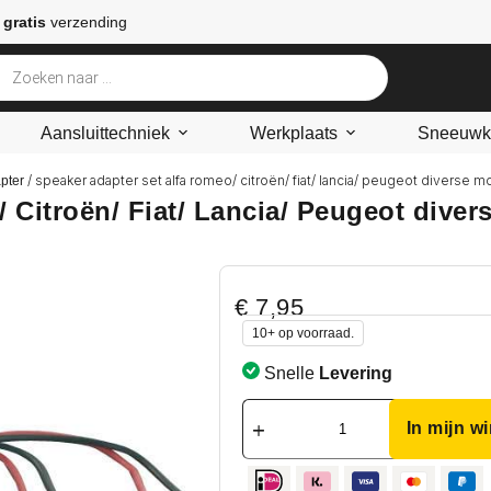
 gratis
verzending
Aansluittechniek
Werkplaats
Sneeuwke
/ speaker adapter set alfa romeo/ citroën/ fiat/ lancia/ peugeot diverse m
pter
 Citroën/ Fiat/ Lancia/ Peugeot diver
€
7,95
10+ op voorraad.
Snelle
Levering
In mijn w