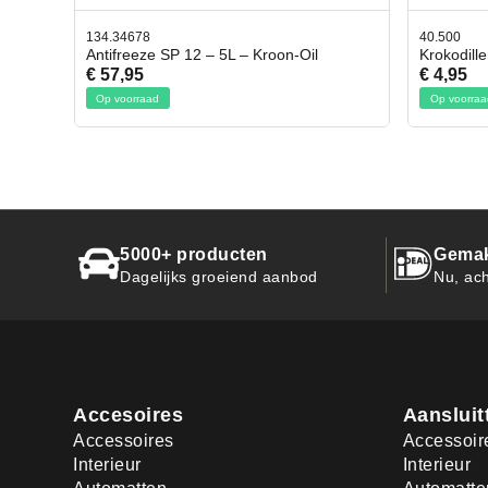
40.500
78.8035
Krokodillen bek 2 stuks
Gevloc
€ 4,95
€ 50,9
Op voorraad
Op voor
5000+ producten
Gemak
Dagelijks groeiend aanbod
Nu, ach
Accesoires
Aansluit
Accessoires
Accessoir
Interieur
Interieur