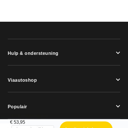
Hulp & ondersteuning
Viaautoshop
Populair
TGS trekker junior timer
€
53,95