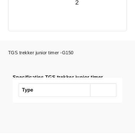
2
TGS trekker junior timer -G150
Specificaties TGS trekker junior timer
Type