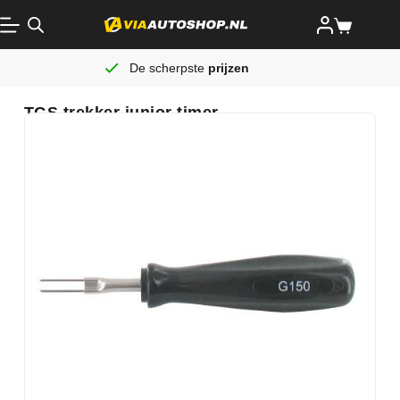
De scherpste
prijzen
TGS trekker junior timer