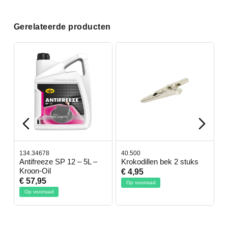
Gerelateerde producten
134.34678
40.500
7
-
Antifreeze SP 12 – 5L –
Krokodillen bek 2 stuks
G
Kroon-Oil
€ 4,95
€
€ 57,95
Op voorraad
Op voorraad