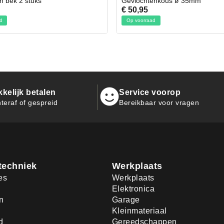
ochtenkous ø 35mm
Bit- en Doppenset 19 Delig 
,95
€ 19,95
voorraad
Op voorraad
kelijk betalen
Service voorop
teraf of gespreid
Bereikbaar voor vragen
techniek
Werkplaats
es
Werkplaats
Elektronica
n
Garage
Kleinmateriaal
d
Gereedschappen