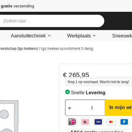
 gratis
verzending
Aansluittechniek
Werkplaats
Sneeuwke
/ tgs trekker assortiment 5 delig
reedschap (tgs trekkers)
€
265,95
Nog 1 op voorraad. Wacht niet te lang!
Snelle
Levering
In mijn w