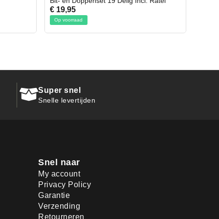
Incl. Ratel
Afbreekmes 2 stuks
€ 10,95
Op voorraad
Super snel
Snelle levertijden
Snel naar
My account
Privacy Policy
Garantie
Verzending
Retourneren