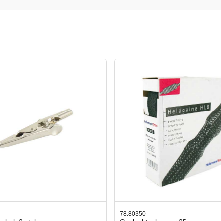
0350
42.59551