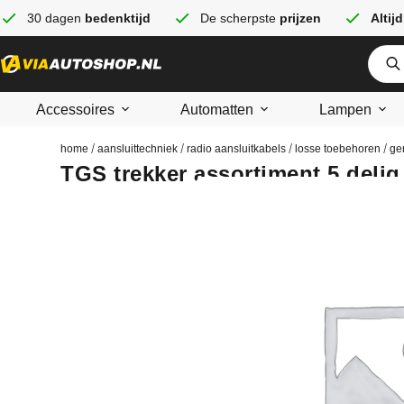
30 dagen
bedenktijd
De scherpste
prijzen
Altijd
Accessoires
Automatten
Lampen
/
/
/
/
home
aansluittechniek
radio aansluitkabels
losse toebehoren
ge
TGS trekker assortiment 5 delig