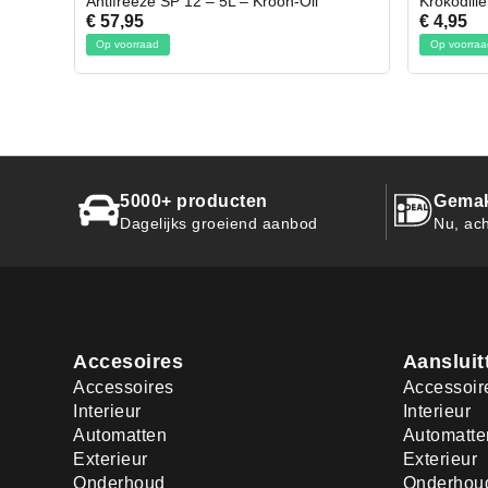
Oil
Krokodillen bek 2 stuks
Gevl
€ 4,95
€ 50
Op voorraad
Op 
5000+ producten
Gemak
Dagelijks groeiend aanbod
Nu, ach
Accesoires
Aansluit
Accessoires
Accessoir
Interieur
Interieur
Automatten
Automatte
Exterieur
Exterieur
Onderhoud
Onderhou