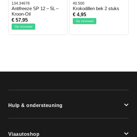
134.34678
40.500
7
-
Antifreeze SP 12 – 5L –
Krokodillen bek 2 stuks
G
Kroon-Oil
€ 4,95
€
€ 57,95
Op voorraad
Op voorraad
Hulp & ondersteuning
Viaautoshop