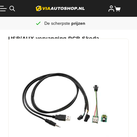
De scherpste
prijzen
USB/AUX vervanging PCB Skoda