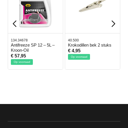
134.34678
40.500
7
-
Antifreeze SP 12 – 5L –
Krokodillen bek 2 stuks
G
Kroon-Oil
€ 4,95
€
€ 57,95
Op voorraad
Op voorraad