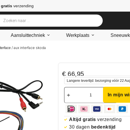
 gratis
verzending
Aansluittechniek
Werkplaats
Sneeuwke
/ aux interface skoda
terface
€
66,95
Langere levertijd: bezorging vóór 22 Au
In mijn w
Altijd gratis
verzending
30 dagen
bedenktijd