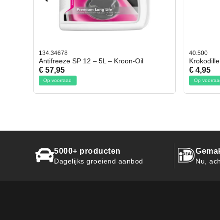
40.500
78.8
Oil
Krokodillen bek 2 stuks
Gevl
€ 4,95
€ 50
Op voorraad
Op 
5000+ producten
Gemak
Dagelijks groeiend aanbod
Nu, ach