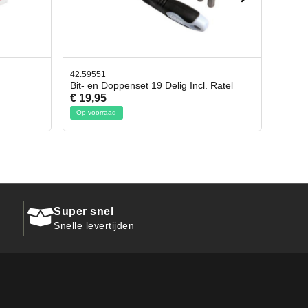
42.65998
Incl. Ratel
Afbreekmes 2 stuks
€ 10,95
Op voorraad
Super snel
Snelle levertijden