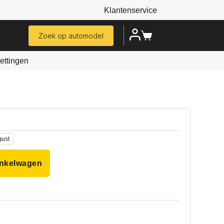
Klantenservice
Zoek op automodel
ttingen
gust
inkelwagen