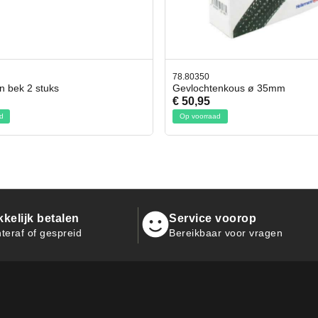
0350
42.59551
ochtenkous ø 35mm
Bit- en Doppenset 19 Delig 
,95
€ 19,95
voorraad
Op voorraad
kelijk betalen
Service voorop
teraf of gespreid
Bereikbaar voor vragen