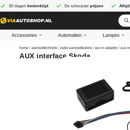
30 dagen
bedenktijd
De scherpste
prijzen
Altijd
Accessoires
Automatten
Lampen
/
/
/
/
home
aansluittechniek
radio aansluitkabels
aux in adapter
aux in
AUX interface Skoda