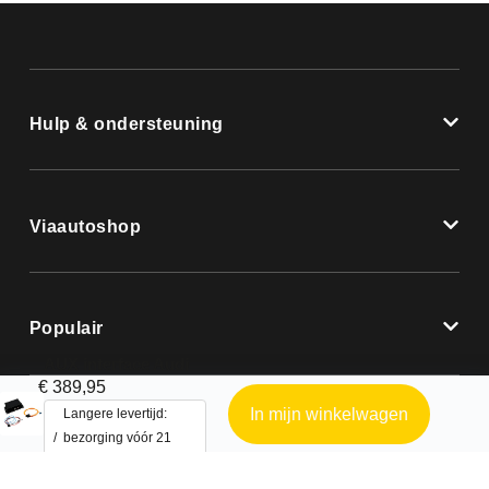
Hulp & ondersteuning
Viaautoshop
Populair
AUX interface Audi
€
389,95
In mijn winkelwagen
Langere levertijd:
bezorging vóór 21
August