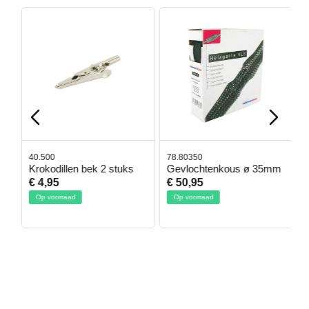
40.500
78.80350
4
Krokodillen bek 2 stuks
Gevlochtenkous ø 35mm
B
D
€ 4,95
€ 50,95
€
Op voorraad
Op voorraad