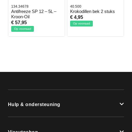
134.34678
40.500
7
-
Antifreeze SP 12 – 5L –
Krokodillen bek 2 stuks
G
Kroon-Oil
€ 4,95
€
€ 57,95
Op voorraad
Op voorraad
Hulp & ondersteuning