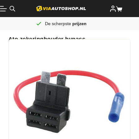
De scherpste
prijzen
Ato zekeringhouder bypass.