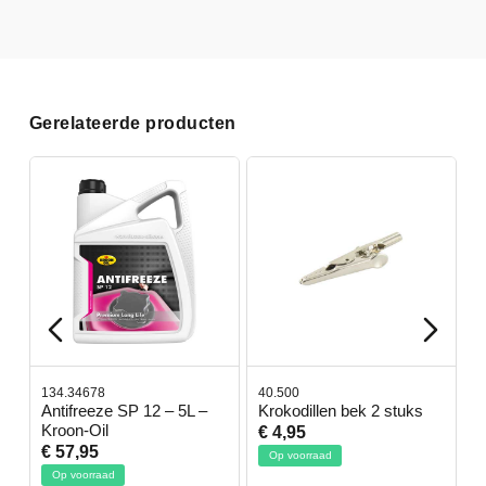
Gerelateerde producten
134.34678
40.500
7
-
Antifreeze SP 12 – 5L –
Krokodillen bek 2 stuks
G
Kroon-Oil
€ 4,95
€
€ 57,95
Op voorraad
Op voorraad