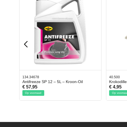
40.500
78.803
l
Krokodillen bek 2 stuks
Gevlo
€ 4,95
€ 50,
Op voorraad
Op voo