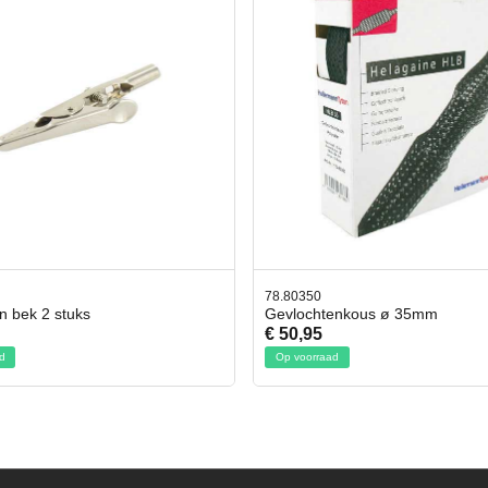
50
42.59551
chtenkous ø 35mm
Bit- en Doppenset 19 Delig In
95
€ 19,95
rraad
Op voorraad