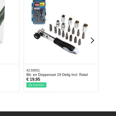
42.65998
cl. Ratel
Afbreekmes 2 stuks
€ 10,95
Op voorraad