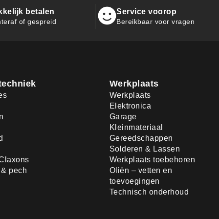
kelijk betalen
Service voorop
teraf of gespreid
Bereikbaar voor vragen
techniek
Werkplaats
es
Werkplaats
Elektronica
n
Garage
Kleinmateriaal
d
Gereedschappen
Solderen & Lassen
Claxons
Werkplaats toebehoren
d & pech
Oliën – vetten en
toevoegingen
Technisch onderhoud