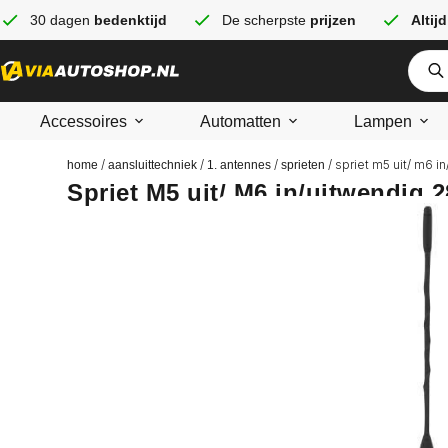
30 dagen
bedenktijd
De scherpste
prijzen
Altijd
Accessoires
Automatten
Lampen
/
/
/
/ spriet m5 uit/ m6 
home
aansluittechniek
1. antennes
sprieten
Spriet M5 uit/ M6 in/uitwendig 