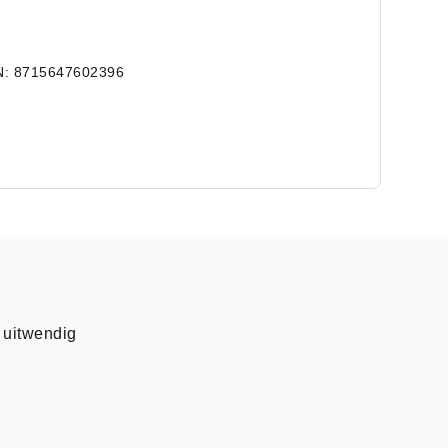
N: 8715647602396
 uitwendig