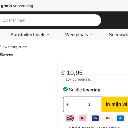
 gratis
verzending
Aansluittechniek
Werkplaats
Sneeuwke
in/uitwendig 28cm
28cm
€
10,95
10+ op voorraad.
Snelle
levering
In mijn w