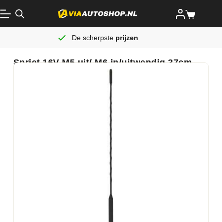
De scherpste
prijzen
Spriet 16V M5 uit/ M6 in/uitwendig 37cm