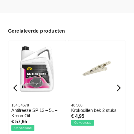
Gerelateerde producten
134.34678
40.500
7
-
Antifreeze SP 12 – 5L –
Krokodillen bek 2 stuks
G
Kroon-Oil
€ 4,95
€
€ 57,95
Op voorraad
Op voorraad