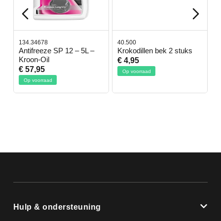
134.34678
40.500
7
-
Antifreeze SP 12 – 5L –
Krokodillen bek 2 stuks
G
Kroon-Oil
€ 4,95
€
€ 57,95
Op voorraad
Op voorraad
Hulp & ondersteuning