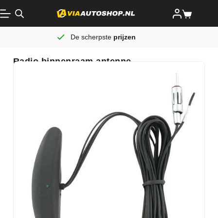
De scherpste
prijzen
Radio binnenraam antenne