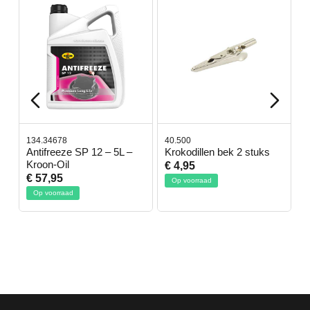
134.34678
40.500
7
-
Antifreeze SP 12 – 5L –
Krokodillen bek 2 stuks
G
Kroon-Oil
€ 4,95
€
€ 57,95
Op voorraad
Op voorraad