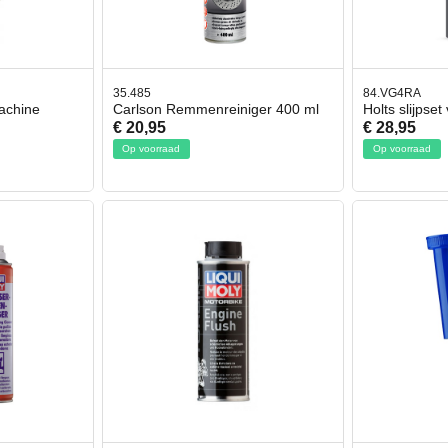
35.485
84.VG4RA
achine
Carlson Remmenreiniger 400 ml
Holts slijpse
€ 20,95
€ 28,95
Op voorraad
Op voorraad