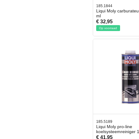
185.1844
Liqui Moly carburateu
ml
€ 32,95
Op voorraad
185.5189
Liqui Moly pro-line
koelsysteemreiniger 1 
€ 41,95