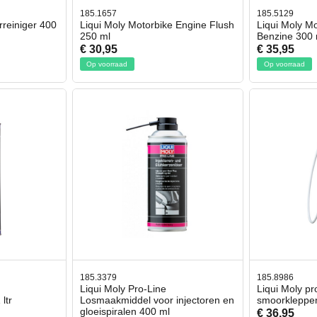
185.1657
185.5129
rreiniger 400
Liqui Moly Motorbike Engine Flush
Liqui Moly M
250 ml
Benzine 300 
€ 30,95
€ 35,95
Op voorraad
Op voorraad
185.3379
185.8986
Liqui Moly Pro-Line
Liqui Moly pr
ltr
Losmaakmiddel voor injectoren en
smoorkleppen
gloeispiralen 400 ml
€ 36,95