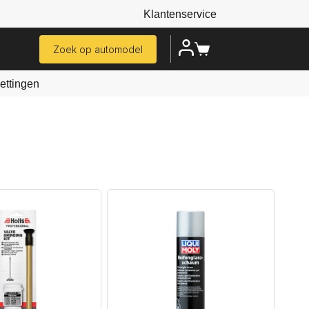
Klantenservice
Zoek op automodel
ttingen