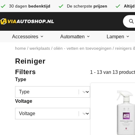
30 dagen
bedenktijd
De scherpste
prijzen
Altijd
Accessoires
Automatten
Lampen
home
/
werkplaats
/
oliën - vetten en toevoegingen
/
reinigers 
Reiniger
Filters
1 - 13 van 13 produc
Type
Type
Type
Voltage
Voltage
Voltage