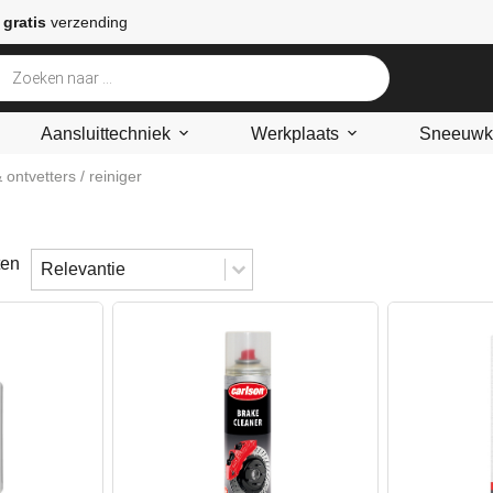
 gratis
verzending
Aansluittechniek
Werkplaats
Sneeuwke
& ontvetters
/ reiniger
Sort content
Sorteren
ten
Sort content