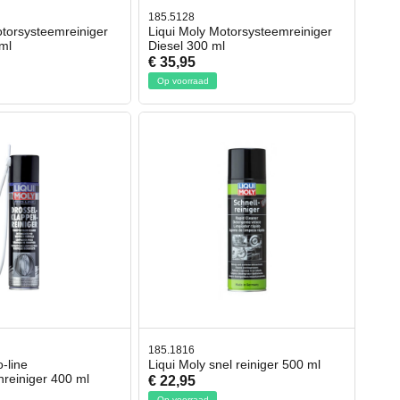
185.5128
otorsysteemreiniger
Liqui Moly Motorsysteemreiniger
ml
Diesel 300 ml
€ 35,95
Op voorraad
185.1816
o-line
Liqui Moly snel reiniger 500 ml
reiniger 400 ml
€ 22,95
Op voorraad