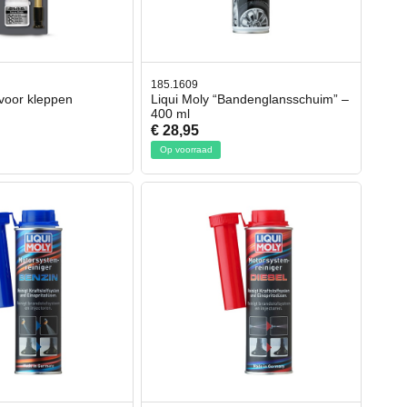
185.1609
t voor kleppen
Liqui Moly “Bandenglansschuim” –
400 ml
€ 28,95
Op voorraad