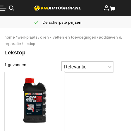
De scherpste
prijzen
home
werkplaats
oliën - vetten en toevoegingen
additieven &
/
/
/
reparatie
/ lekstop
Lekstop
Sort content
1 gevonden
Sorteren
Sort content