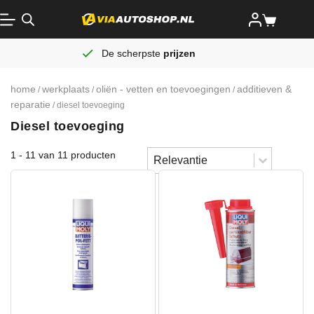
De scherpste
prijzen
home
werkplaats
oliën - vetten en toevoegingen
additieven &
/
/
/
reparatie
/ diesel toevoeging
Diesel toevoeging
Sort content
1 - 11 van 11 producten
Sorteren
Sort content