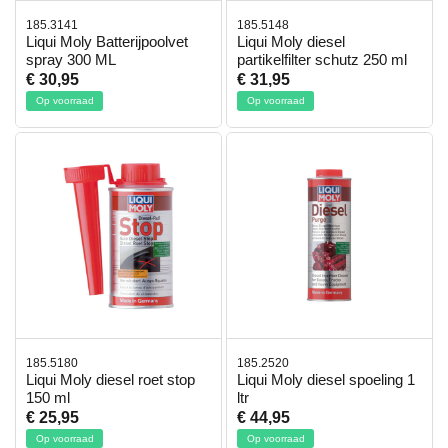
185.3141
185.5148
Liqui Moly Batterijpoolvet
Liqui Moly diesel
spray 300 ML
partikelfilter schutz 250 ml
€ 30,95
€ 31,95
Op voorraad
Op voorraad
185.5180
185.2520
Liqui Moly diesel roet stop
Liqui Moly diesel spoeling 1
150 ml
ltr
€ 25,95
€ 44,95
Op voorraad
Op voorraad