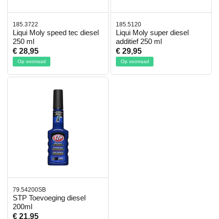
185.3722
185.5120
Liqui Moly speed tec diesel
Liqui Moly super diesel
250 ml
additief 250 ml
€ 28,95
€ 29,95
Op voorraad
Op voorraad
79.54200SB
STP Toevoeging diesel
200ml
€ 21,95