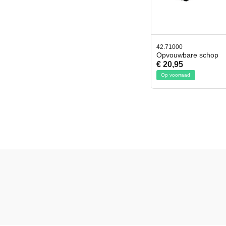
42.71000
Opvouwbare schop
€ 20,95
Op voorraad