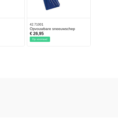
42.71001
Opvouwbare sneeuwschep
€ 26,95
Op voorraad