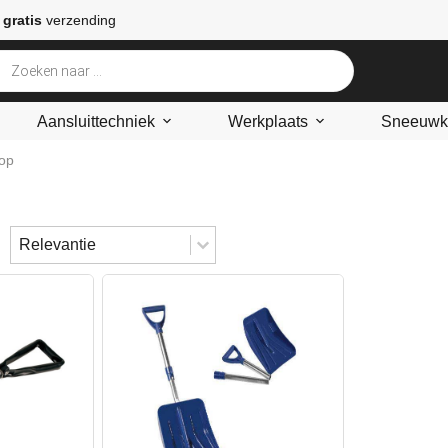
 gratis
verzending
Aansluittechniek
Werkplaats
Sneeuwke
op
Sort content
Sorteren
Sort content