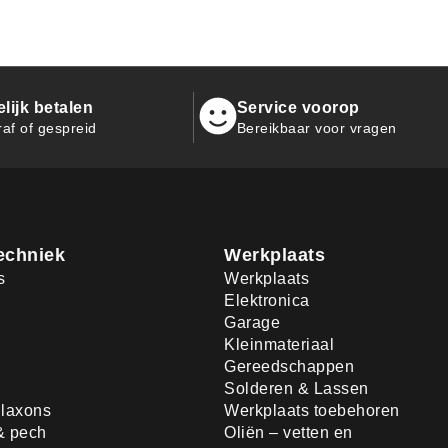
ijk betalen
Service voorop
raf of gespreid
Bereikbaar voor vragen
echniek
Werkplaats
s
Werkplaats
Elektronica
Garage
Kleinmateriaal
Gereedschappen
Solderen & Lassen
laxons
Werkplaats toebehoren
& pech
Oliën – vetten en