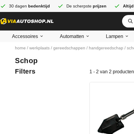
30 dagen
bedenktijd
De scherpste
prijzen
Altijd
Accessoires
Automatten
Lampen
home
/
werkplaats
/
gereedschappen
/
handgereedschap
/ sch
Schop
Filters
1 - 2 van 2 producten