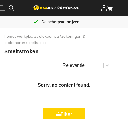
De scherpste
prijzen
home
werkplaats
elektronica
zekeringen &
/
/
/
toebehoren
/ smeltstroken
Smeltstroken
Sort content
Sorteren
Sort content
Sorry, no content found.
Filter