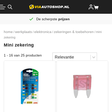
De scherpste
prijzen
home
werkplaats
elektronica
zekeringen & toebehoren
/
/
/
/ mini
zekering
Mini zekering
Sort content
1 - 16 van 25 producten
Sorteren
Sort content