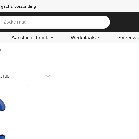
 gratis
verzending
Aansluittechniek
Werkplaats
Sneeuwke
r
tent
en
ontent