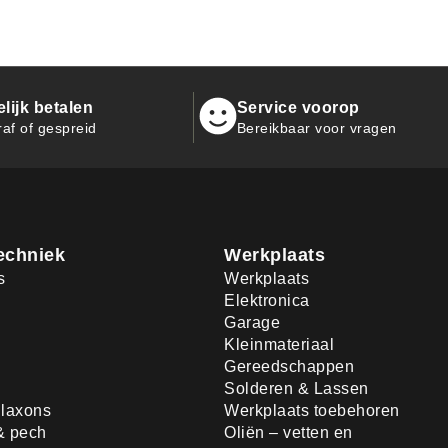
ijk betalen
Service voorop
raf of gespreid
Bereikbaar voor vragen
echniek
Werkplaats
s
Werkplaats
Elektronica
Garage
Kleinmateriaal
Gereedschappen
Solderen & Lassen
laxons
Werkplaats toebehoren
& pech
Oliën – vetten en