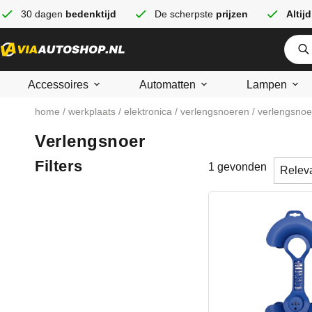
30 dagen
bedenktijd
De scherpste
prijzen
Altijd
Accessoires
Automatten
Lampen
home
/
werkplaats
/
elektronica
/
verlengsnoeren
/ verlengsnoe
Verlengsnoer
Filters
Sort con
Sorter
1 gevonden
Sort c