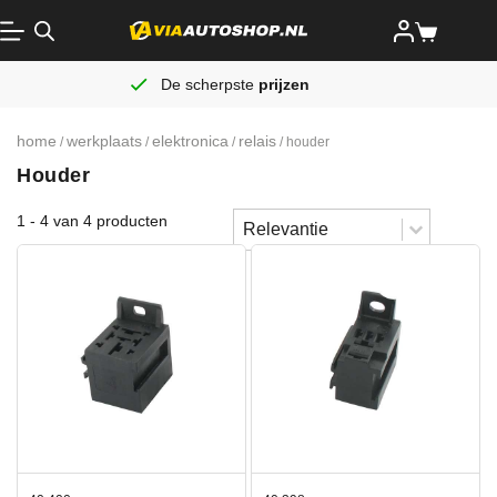
De scherpste
prijzen
home
werkplaats
elektronica
relais
/
/
/
/ houder
Houder
Sort content
1 - 4 van 4 producten
Sorteren
Sort content