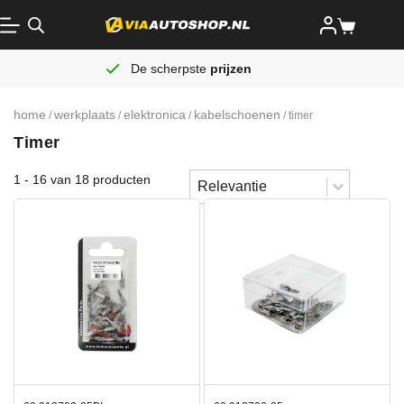
De scherpste
prijzen
home
werkplaats
elektronica
kabelschoenen
/
/
/
/ timer
Timer
Sort content
1 - 16 van 18 producten
Sorteren
Sort content