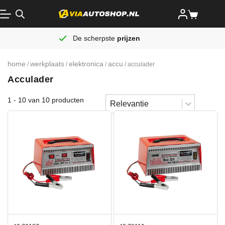
De scherpste
prijzen
home
werkplaats
elektronica
accu
/
/
/
/ acculader
Acculader
Sort content
1 - 10 van 10 producten
Sorteren
Sort content