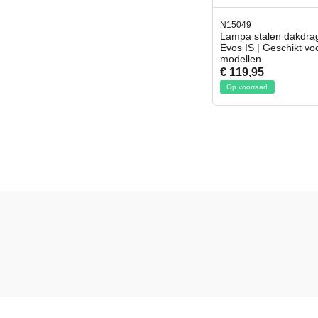
N15049
Lampa stalen dakdra
Evos IS | Geschikt vo
modellen
€ 119,95
Op voorraad