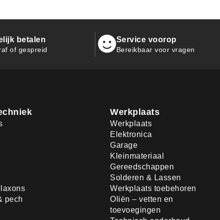
ijk betalen
Service voorop
raf of gespreid
Bereikbaar voor vragen
echniek
Werkplaats
s
Werkplaats
Elektronica
Garage
Kleinmateriaal
Gereedschappen
Solderen & Lassen
laxons
Werkplaats toebehoren
& pech
Oliën – vetten en
toevoegingen