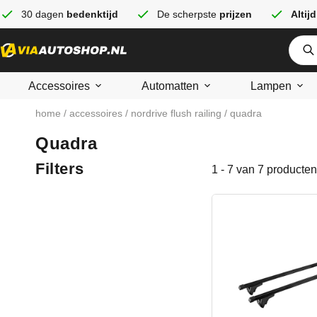
30 dagen
bedenktijd
De scherpste
prijzen
Altijd
Accessoires
Automatten
Lampen
home
/
accessoires
/
nordrive flush railing
/ quadra
Quadra
Filters
1 - 7 van 7 producten