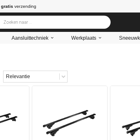
 gratis
verzending
Aansluittechniek
Werkplaats
Sneeuwke
Sort content
Sorteren
Sort content