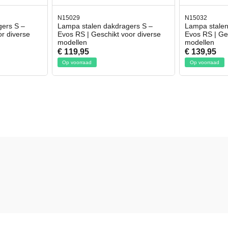
N15029
N15032
gers S –
Lampa stalen dakdragers S –
Lampa stalen
or diverse
Evos RS | Geschikt voor diverse
Evos RS | Ge
modellen
modellen
€ 119,95
€ 139,95
Op voorraad
Op voorraad