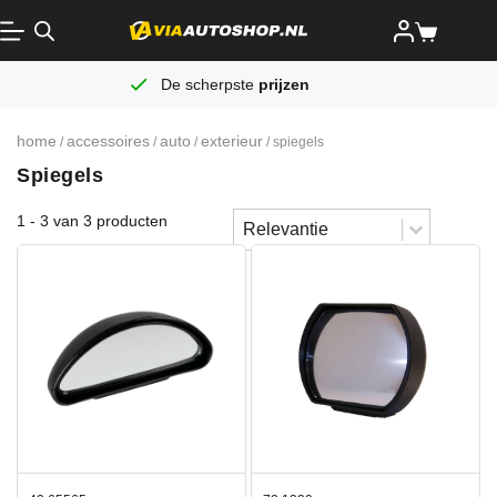
De scherpste
prijzen
home
accessoires
auto
exterieur
/
/
/
/ spiegels
Spiegels
Sort content
1 - 3 van 3 producten
Sorteren
Sort content