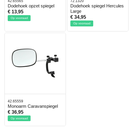
42.65565
72.1320
Dodehoek opzet spiegel
Dodehoek spiegel Hercules
Large
€ 13,95
€ 34,95
Op voorraad
Op voorraad
42.65559
Monoarm Caravanspiegel
€ 36,95
Op voorraad