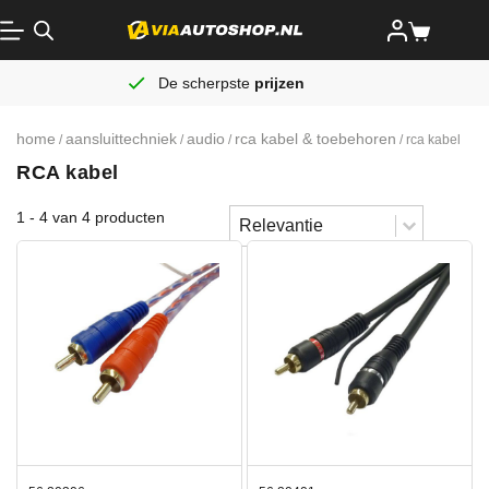
De scherpste
prijzen
home
aansluittechniek
audio
rca kabel & toebehoren
/
/
/
/ rca kabel
RCA kabel
Sort content
1 - 4 van 4 producten
Sorteren
Sort content