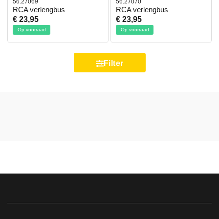
56.27069
56.27070
RCA verlengbus
RCA verlengbus
€ 23,95
€ 23,95
Op voorraad
Op voorraad
Filter