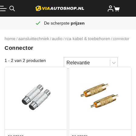
De scherpste
prijzen
home
aansluittechniek
audio
rca kabel & toebehoren
/
/
/
/ connector
Connector
Sort content
1 - 2 van 2 producten
Sorteren
Sort content