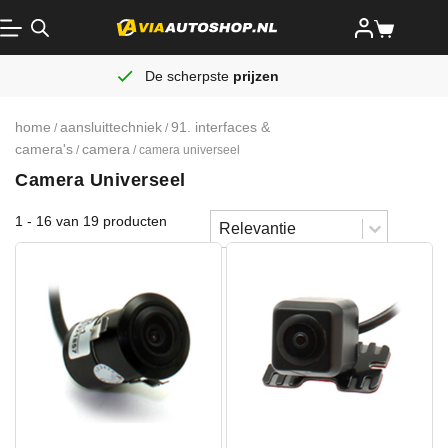
De scherpste
prijzen
home
aansluittechniek
91. interfaces &
/
/
camera's
camera
/
/ camera universeel
Camera Universeel
Sort content
1 - 16 van 19 producten
Sorteren
Sort content