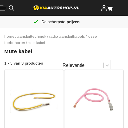
De scherpste
prijzen
home
aansluittechniek
radio aansluitkabels
losse
/
/
/
toebehoren
/ mute kabel
Mute kabel
Sort content
1 - 3 van 3 producten
Sorteren
Sort content