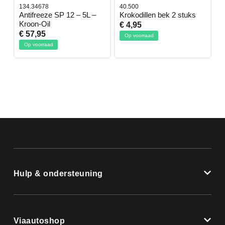
134.34678
40.500
7
-
Antifreeze SP 12 – 5L –
Krokodillen bek 2 stuks
G
Kroon-Oil
€ 4,95
€
€ 57,95
Op voorraad
Op voorraad
Hulp & ondersteuning
Viaautoshop