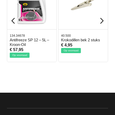
134.34678
40.500
7
-
Antifreeze SP 12 – 5L –
Krokodillen bek 2 stuks
G
Kroon-Oil
€ 4,95
€
€ 57,95
Op voorraad
Op voorraad