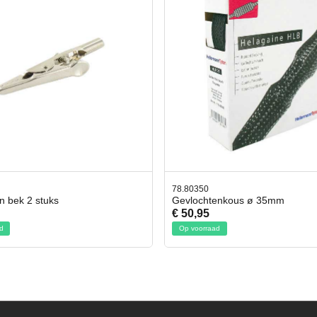
0
42.59551
htenkous ø 35mm
Bit- en Doppenset 19 Delig Inc
5
€ 19,95
raad
Op voorraad