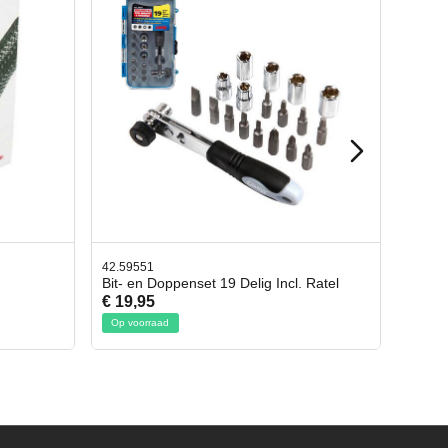
42.65998
l. Ratel
Afbreekmes 2 stuks
€ 10,95
Op voorraad