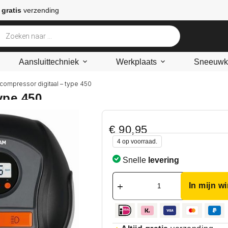
 gratis
verzending
Aansluittechniek
Werkplaats
Sneeuwke
compressor digitaal – type 450
ype 450
€
90,95
4 op voorraad.
Snelle
levering
In mijn w