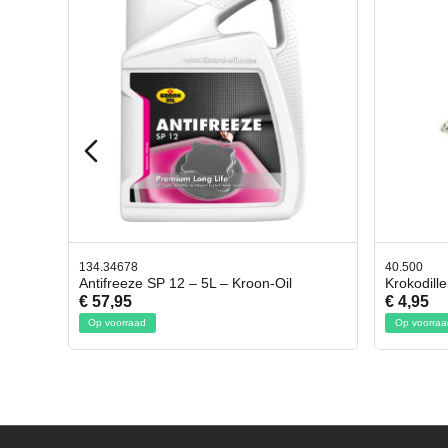
40.500
78.8035
Krokodillen bek 2 stuks
Gevloc
€ 4,95
€ 50,9
Op voorraad
Op voor