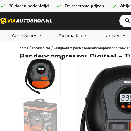
30 dagen
bedenktijd
De scherpste
prijzen
Altijd
Accessoires
Automatten
Lampen
/
/
/
/ banden
home
accessoires
veiligheid & pech
bandencompressor
Bandencompressor Digitaal – T