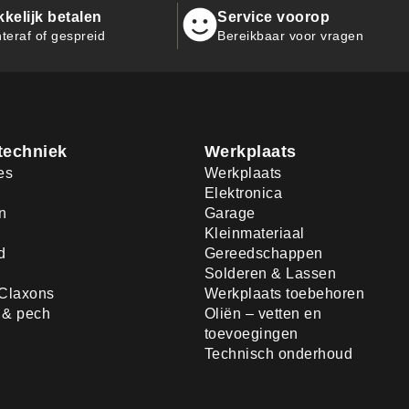
kelijk betalen
Service voorop
teraf of gespreid
Bereikbaar voor vragen
techniek
Werkplaats
es
Werkplaats
Elektronica
n
Garage
Kleinmateriaal
d
Gereedschappen
Solderen & Lassen
Claxons
Werkplaats toebehoren
d & pech
Oliën – vetten en
toevoegingen
Technisch onderhoud