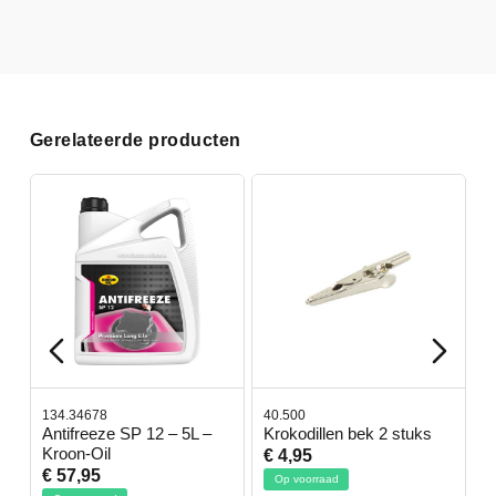
Gerelateerde producten
134.34678
40.500
7
-
Antifreeze SP 12 – 5L –
Krokodillen bek 2 stuks
G
Kroon-Oil
€ 4,95
€
€ 57,95
Op voorraad