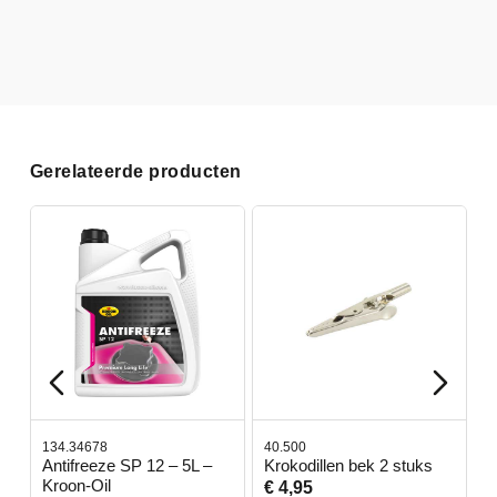
Gerelateerde producten
134.34678
40.500
7
-
Antifreeze SP 12 – 5L –
Krokodillen bek 2 stuks
G
Kroon-Oil
€ 4,95
€