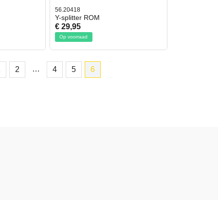
56.20418
Y-splitter ROM
€ 29,95
Op voorraad
…
1
2
4
5
6