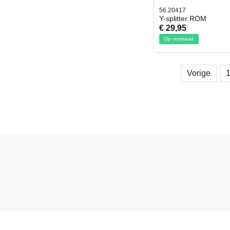
56.20417
Y-splitter ROM
€ 29,95
Op voorraad
Vorige