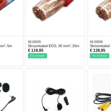
56.20035
56.20050
mm², 5m
Stroomkabel ECO, 35 mm², 25m
Stroomkabel
€ 119,95
€ 138,95
Op voorraad
Op voorraad