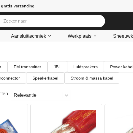
 gratis
verzending
Aansluittechniek
Werkplaats
Sneeuwke
n
FM transmitter
JBL
Luidsprekers
Power kabel
rconnector
Speakerkabel
Stroom & massa kabel
Sort content
Sorteren
cten
Sort content