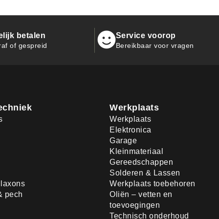
ijk betalen
Service voorop
raf of gespreid
Bereikbaar voor vragen
echniek
Werkplaats
s
Werkplaats
Elektronica
Garage
Kleinmateriaal
Gereedschappen
Solderen & Lassen
laxons
Werkplaats toebehoren
& pech
Oliën – vetten en
toevoegingen
Technisch onderhoud