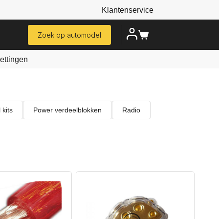
Klantenservice
Zoek op automodel
ttingen
 kits
Power verdeelblokken
Radio