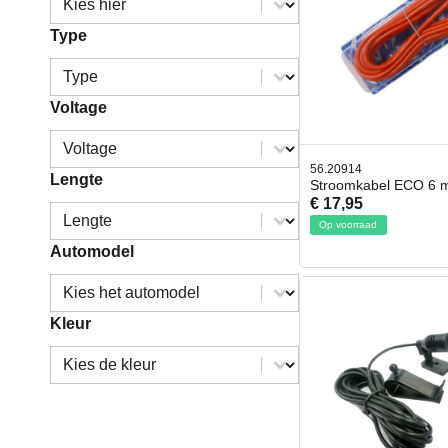
Type
Type
Type
Voltage
Voltage
Voltage
56.20914
Lengte
Stroomkabel ECO 6 
€ 17,95
Lengte
Lengte
Op voorraad
Automodel
Automodel
Automodel
Kleur
Kleur
Kleur