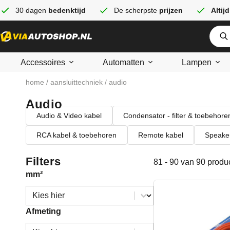
30 dagen
bedenktijd
De scherpste
prijzen
Altijd
Accessoires
Automatten
Lampen
home
/
aansluittechniek
/ audio
Audio
Audio & Video kabel
Condensator - filter & toebehore
RCA kabel & toebehoren
Remote kabel
Speake
Filters
81 - 90 van 90 produ
mm²
mm²
mm²
Afmeting
Afmeting
Afmeting