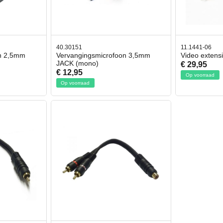
40.30151
11.1441-06
n 2,5mm
Vervangingsmicrofoon 3,5mm
Video extens
JACK (mono)
€ 29,95
€ 12,95
Op voorraad
Op voorraad