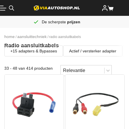
De scherpste
prijzen
home
aansluittechniek
/
/ radio aansluitkabels
Radio aansluitkabels
+15 adapters & Bypasses
Actief / versterker adapter
Sort content
33 - 48 van 414 producten
Sorteren
Sort content