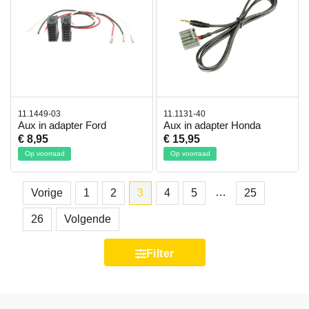
11.1449-03
11.1131-40
Aux in adapter Ford
Aux in adapter Honda
€ 8,95
€ 15,95
Op voorraad
Op voorraad
…
Vorige
1
2
3
4
5
25
26
Volgende
Filter