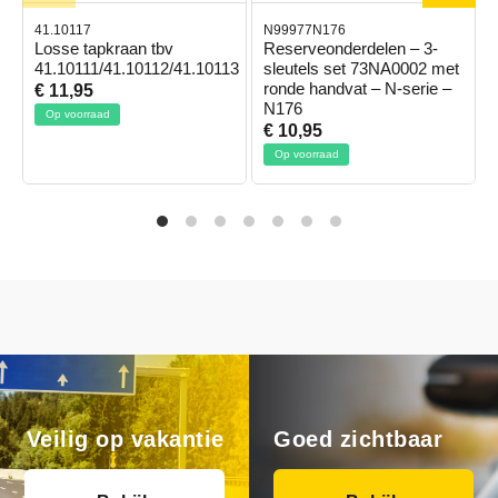
41.10117
N99977N176
Losse tapkraan tbv
Reserveonderdelen – 3-
41.10111/41.10112/41.10113
sleutels set 73NA0002 met
ronde handvat – N-serie –
€ 11,95
N176
Op voorraad
€ 10,95
Op voorraad
Veilig op vakantie
Goed zichtbaar